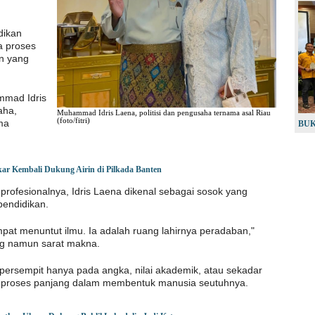
dikan
a proses
n yang
ammad Idris
aha,
Muhammad Idris Laena, politisi dan pengusaha ternama asal Riau
(foto/fitri)
ama
BUK
kar Kembali Dukung Airin di Pilkada Banten
profesionalnya, Idris Laena dikenal sebagai sosok yang
pendidikan.
at menuntut ilmu. Ia adalah ruang lahirnya peradaban,"
ng namun sarat makna.
dipersempit hanya pada angka, nilai akademik, atau sekadar
ai proses panjang dalam membentuk manusia seutuhnya.