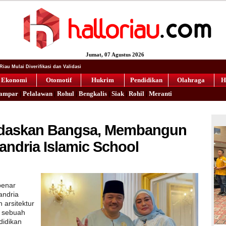
Jumat
, 07 Agustus 2026
iau Mulai Diverifikasi dan Validasi
Ekonomi
Otomotif
Hukrim
Pendidikan
Olahraga
H
ampar
|
Pelalawan
|
Rohul
|
Bengkalis
|
Siak
|
Rohil
|
Meranti
erdaskan Bangsa, Membangun
andria Islamic School
benar
andria
 arsitektur
n sebuah
didikan