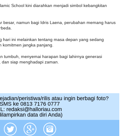
slamic School kini diarahkan menjadi simbol kebangkitan
.
r besar, namun bagi Idris Laena, perubahan memang harus
erbeda.
g hari ini melainkan tentang masa depan yang sedang
n komitmen jangka panjang.
an tumbuh, menyemai harapan bagi lahirnya generasi
r, dan siap menghadapi zaman.
adian/peristiwa/rilis atau ingin berbagi foto?
 SMS ke 0813 7176 0777
L: redaksi@halloriau.com
ilampirkan data diri Anda)