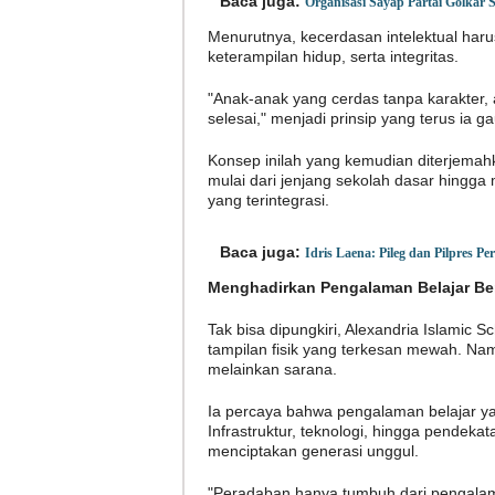
Baca juga:
Organisasi Sayap Partai Golkar
Menurutnya, kecerdasan intelektual haru
keterampilan hidup, serta integritas.
"Anak-anak yang cerdas tanpa karakter, a
selesai," menjadi prinsip yang terus ia
Konsep inilah yang kemudian diterjemahk
mulai dari jenjang sekolah dasar hingg
yang terintegrasi.
Baca juga:
Idris Laena: Pileg dan Pilpres Pe
Menghadirkan Pengalaman Belajar Be
Tak bisa dipungkiri, Alexandria Islamic S
tampilan fisik yang terkesan mewah. Na
melainkan sarana.
Ia percaya bahwa pengalaman belajar ya
Infrastruktur, teknologi, hingga pendek
menciptakan generasi unggul.
"Peradaban hanya tumbuh dari pengalam