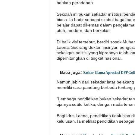
bahkan peradaban.
Sekolah ini bukan sekadar institusi pendi
biasa. Ia hadir sebagai simbol bagaiman
belajar dapat dikemas dalam pengalama
utuh, modern, dan berkelas.
Di balik visi tersebut, berdiri sosok Muh
Laena. Seorang doktor, insinyur, pengus
sekaligus politisi yang kiprahnya telah l
diperhitungkan di tingkat nasional.
Baca juga:
Satkar Ulama Apresiasi DPP Gol
Namun lebih dari sekadar latar belakang 
memiliki cara pandang berbeda tentang 
"Lembaga pendidikan bukan sekadar temp
ujarnya suatu ketika, dengan nada tena
Bagi Idris Laena, pendidikan tidak bisa 
kelulusan. Ia melihat pendidikan sebag