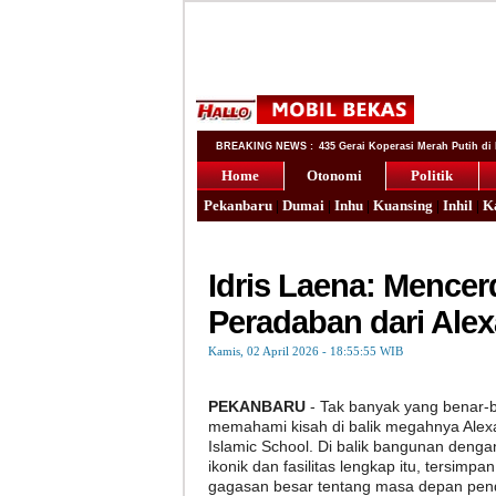
BREAKING NEWS :
435 Gerai Koperasi Merah Putih di R
Home
Otonomi
Politik
Pekanbaru
|
Dumai
|
Inhu
|
Kuansing
|
Inhil
|
K
Idris Laena: Menc
Peradaban dari Alex
Kamis, 02 April 2026 - 18:55:55 WIB
PEKANBARU
- Tak banyak yang benar-
memahami kisah di balik megahnya Alex
Islamic School. Di balik bangunan dengan
ikonik dan fasilitas lengkap itu, tersimpa
gagasan besar tentang masa depan pen