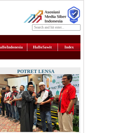
alloIndonesia
HalloSawit
Index
POTRET LENSA