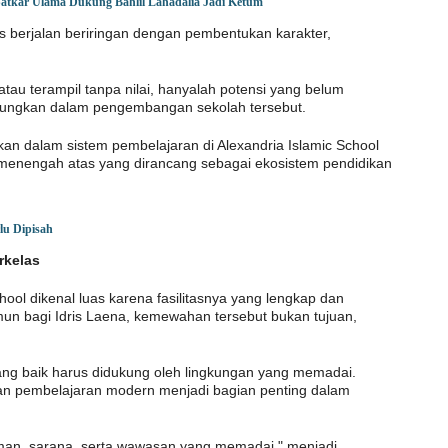
 Satkar Ulama Dukung Bahlil Lahadalia Jadi Ketum
s berjalan beriringan dengan pembentukan karakter,
tau terampil tanpa nilai, hanyalah potensi yang belum
 gaungkan dalam pengembangan sekolah tersebut.
an dalam sistem pembelajaran di Alexandria Islamic School
a menengah atas yang dirancang sebagai ekosistem pendidikan
rlu Dipisah
rkelas
chool dikenal luas karena fasilitasnya yang lengkap dan
mun bagi Idris Laena, kemewahan tersebut bukan tujuan,
ng baik harus didukung oleh lingkungan yang memadai.
atan pembelajaran modern menjadi bagian penting dalam
an, sarana, serta wawasan yang memadai," menjadi