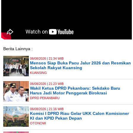
Berita Lainnya :
06/08/2026 | 21:34 WIB
Mensos Siap Buka Pacu Jalur 2026 dan Resmikan
Sekolah Rakyat Kuansing
KUANSING
06/08/2026 | 21:23 WIB
Wakil Ketua DPRD Pekanbaru: Sekdako Baru
Harus Jadi Motor Penggerak Birokrasi
DPRD PEKANBARU
06/08/2026 | 21:16 WIB
Komisi I DPRD Riau Gelar UKK Calon Komisioner
KI dan KPID Pekan Depan
OTONOMI