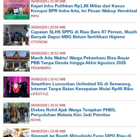
06/08/2026 | 21:08 WIB
Kejari Inhu Pulihkan Rp1,86 Miliar dari Kasus
Korupsi BPR Indra Arta, Ini Pesan Wabup Hendrizal
INHU
06/08/2026 | 20:59 WIB
Capaian SLHS SPPG di Riau Baru 87 Persen, Masih
Banyak Dapur MBG Belum Sertifikasi Higiene
OTONOMI
06/08/2026 | 20:52 WIB
Masih Ada Waktu! Warga Pekanbaru Bisa Bayar
PBB Tanpa Denda hingga Akhir Agustus 2026
PEKANBARU
06/08/2026 | 20:41 WIB
Smartfren Luncurkan Unlimited 5G di Semarang,
Internet Tanpa Batas Kecepatan Mulai Rp40 Ribu
LIFESTYLE
06/08/2026 | 20:31 WIB
Diskes Rohil Ajak Warga Terapkan PHBS,
Penyuluhan Malaria Kini Jadi Prioritas
ROHIL
06/08/2026 | 19:48 WIB
Singgah ke Booth Mitsubishi Fuso DIPO Riau di