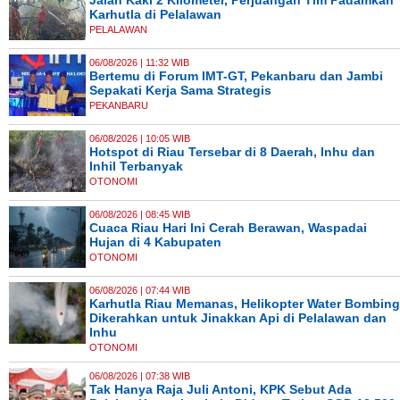
Jalan Kaki 2 Kilometer, Perjuangan Tim Padamkan
Karhutla di Pelalawan
PELALAWAN
06/08/2026 | 11:32 WIB
Bertemu di Forum IMT-GT, Pekanbaru dan Jambi
Sepakati Kerja Sama Strategis
PEKANBARU
06/08/2026 | 10:05 WIB
Hotspot di Riau Tersebar di 8 Daerah, Inhu dan
Inhil Terbanyak
OTONOMI
06/08/2026 | 08:45 WIB
Cuaca Riau Hari Ini Cerah Berawan, Waspadai
Hujan di 4 Kabupaten
OTONOMI
06/08/2026 | 07:44 WIB
Karhutla Riau Memanas, Helikopter Water Bombing
Dikerahkan untuk Jinakkan Api di Pelalawan dan
Inhu
OTONOMI
06/08/2026 | 07:38 WIB
Tak Hanya Raja Juli Antoni, KPK Sebut Ada