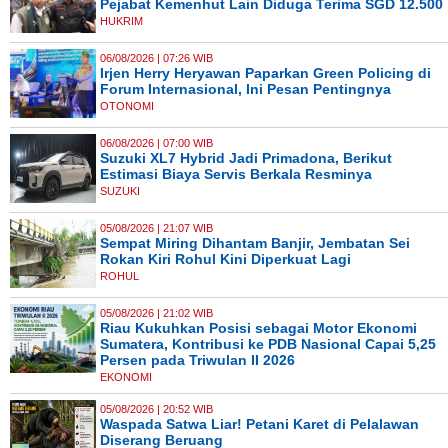
Pejabat Kemenhut Lain Diduga Terima SGD 12.500
HUKRIM
06/08/2026 | 07:26 WIB
Irjen Herry Heryawan Paparkan Green Policing di
Forum Internasional, Ini Pesan Pentingnya
OTONOMI
06/08/2026 | 07:00 WIB
Suzuki XL7 Hybrid Jadi Primadona, Berikut
Estimasi Biaya Servis Berkala Resminya
SUZUKI
05/08/2026 | 21:07 WIB
Sempat Miring Dihantam Banjir, Jembatan Sei
Rokan Kiri Rohul Kini Diperkuat Lagi
ROHUL
05/08/2026 | 21:02 WIB
Riau Kukuhkan Posisi sebagai Motor Ekonomi
Sumatera, Kontribusi ke PDB Nasional Capai 5,25
Persen pada Triwulan II 2026
EKONOMI
05/08/2026 | 20:52 WIB
Waspada Satwa Liar! Petani Karet di Pelalawan
Diserang Beruang