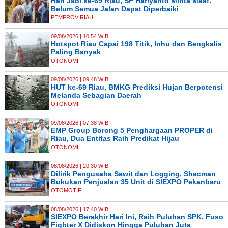
Hari Jadi ke-69 Riau, SF Hariyanto Minta Maaf:
Belum Semua Jalan Dapat Diperbaiki
PEMPROV RIAU
09/08/2026 | 10:54 WIB
Hotspot Riau Capai 198 Titik, Inhu dan Bengkalis
Paling Banyak
OTONOMI
09/08/2026 | 09:48 WIB
HUT ke-69 Riau, BMKG Prediksi Hujan Berpotensi
Melanda Sebagian Daerah
OTONOMI
09/08/2026 | 07:38 WIB
EMP Group Borong 5 Penghargaan PROPER di
Riau, Dua Entitas Raih Predikat Hijau
OTONOMI
08/08/2026 | 20:30 WIB
Dilirik Pengusaha Sawit dan Logging, Shacman
Bukukan Penjualan 35 Unit di SIEXPO Pekanbaru
OTOMOTIF
08/08/2026 | 17:40 WIB
SIEXPO Berakhir Hari Ini, Raih Puluhan SPK, Fuso
Fighter X Didiskon Hingga Puluhan Juta