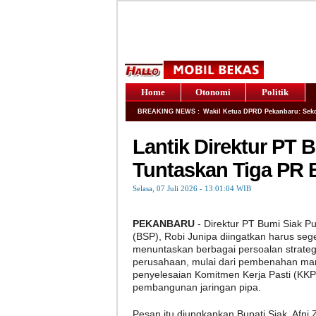
Home
Otonomi
Politik
BREAKING NEWS :
Wakil Ketua DPRD Pekanbaru: Sekd
Lantik Direktur PT 
Tuntaskan Tiga PR 
Selasa, 07 Juli 2026 - 13:01:04 WIB
PEKANBARU
- Direktur PT Bumi Siak P
(BSP), Robi Junipa diingatkan harus seg
menuntaskan berbagai persoalan strateg
perusahaan, mulai dari pembenahan ma
penyelesaian Komitmen Kerja Pasti (KKP
pembangunan jaringan pipa.
Pesan itu diungkapkan Bupati Siak, Afni Zu