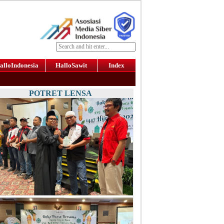
alloIndonesia
HalloSawit
Index
POTRET LENSA