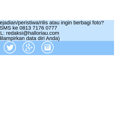
adian/peristiwa/rilis atau ingin berbagi foto?
 SMS ke 0813 7176 0777
L: redaksi@halloriau.com
ilampirkan data diri Anda)