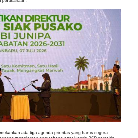
h perusahaan.
enekankan ada tiga agenda prioritas yang harus segera
benahan manajemen perusahaan agar kinerja BSP semakin