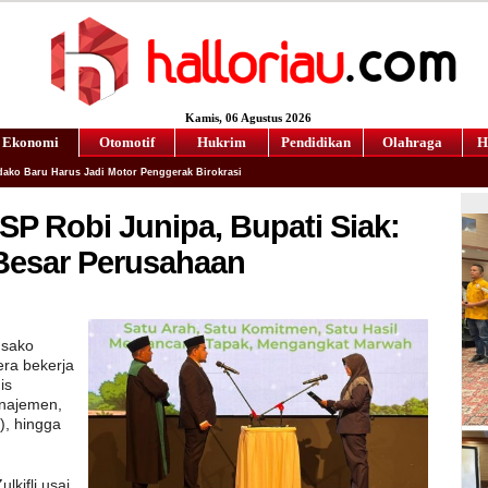
Kamis
, 06 Agustus 2026
Ekonomi
Otomotif
Hukrim
Pendidikan
Olahraga
H
ako Baru Harus Jadi Motor Penggerak Birokrasi
BSP Robi Junipa, Bupati Siak:
Besar Perusahaan
usako
era bekerja
is
najemen,
), hingga
lkifli usai