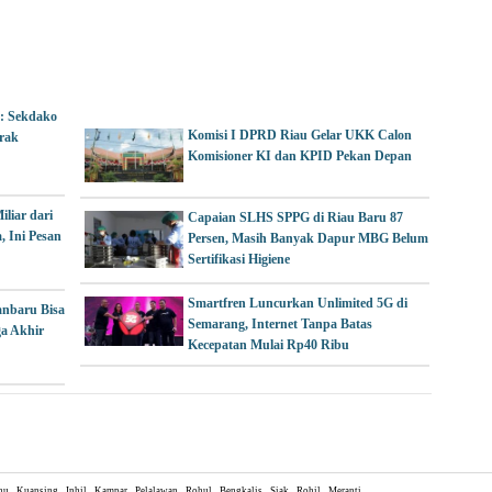
: Sekdako
Komisi I DPRD Riau Gelar UKK Calon
rak
Komisioner KI dan KPID Pekan Depan
liar dari
Capaian SLHS SPPG di Riau Baru 87
, Ini Pesan
Persen, Masih Banyak Dapur MBG Belum
Sertifikasi Higiene
Smartfren Luncurkan Unlimited 5G di
nbaru Bisa
Semarang, Internet Tanpa Batas
a Akhir
Kecepatan Mulai Rp40 Ribu
hu
Kuansing
Inhil
Kampar
Pelalawan
Rohul
Bengkalis
Siak
Rohil
Meranti