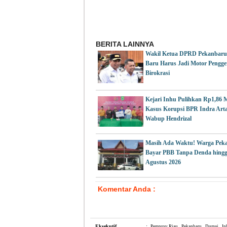
BERITA LAINNYA
Wakil Ketua DPRD Pekanbaru
Baru Harus Jadi Motor Pengge
Birokrasi
Kejari Inhu Pulihkan Rp1,86 Mi
Kasus Korupsi BPR Indra Arta
Wabup Hendrizal
Masih Ada Waktu! Warga Peka
Bayar PBB Tanpa Denda hingg
Agustus 2026
Komentar Anda :
Eksekutif
:
Pemprov Riau
Pekanbaru
Dumai
In