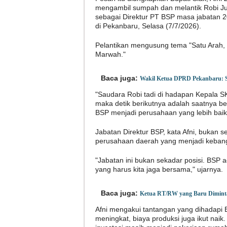
mengambil sumpah dan melantik Robi J
sebagai Direktur PT BSP masa jabatan 
di Pekanbaru, Selasa (7/7/2026).
Pelantikan mengusung tema "Satu Arah,
Marwah."
Baca juga:
Wakil Ketua DPRD Pekanbaru: S
"Saudara Robi tadi di hadapan Kepala SKK 
maka detik berikutnya adalah saatnya b
BSP menjadi perusahaan yang lebih baik,"
Jabatan Direktur BSP, kata Afni, bukan
perusahaan daerah yang menjadi kebang
"Jabatan ini bukan sekadar posisi. BSP
yang harus kita jaga bersama," ujarnya.
Baca juga:
Ketua RT/RW yang Baru Diminta
Afni mengakui tantangan yang dihadapi B
meningkat, biaya produksi juga ikut naik.