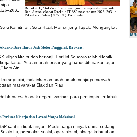
unipa
Bupati Siak, Afni Zulkifli saat mengambil sumpah dan melantik
2026–2031
Robi Junipa sebagai Direktur PT BSP masa jabatan 2026–2031 di
Pekanbaru, Selasa (7/7/2026). Foto budy
 Satu Komitmen, Satu Hasil, Memanjang Tapak, Mengangkat
BUK
ekdako Baru Harus Jadi Motor Penggerak Birokrasi
Migas kita sudah berjanji. Hari ini Saudara telah dilantik,
ekerja keras. Ada amanah besar yang harus ditunaikan agar
 kata Afni.
 sekadar posisi, melainkan amanah untuk menjaga marwah
gaan masyarakat Siak dan Riau.
 adalah marwah anak negeri, warisan para pemimpin terdahulu
 Perkuat Kinerja dan Layani Warga Maksimal
SP saat ini tidak ringan. Meski harga minyak dunia sedang
 Selain itu, persoalan sosial, operasional, hingga kebutuhan