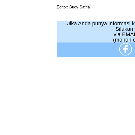
Editor: Budy Satria
Jika Anda punya informasi kej
Silakan
via EMAI
(mohon d