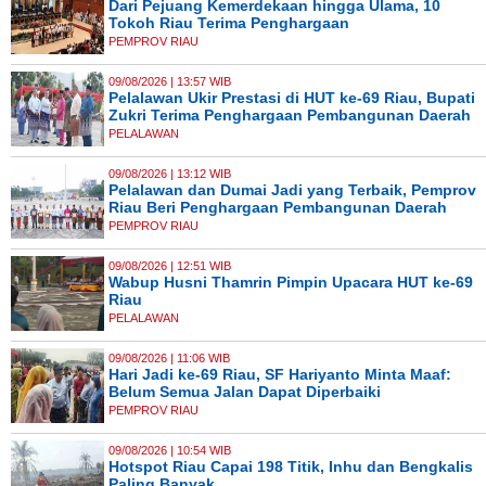
Dari Pejuang Kemerdekaan hingga Ulama, 10
Tokoh Riau Terima Penghargaan
PEMPROV RIAU
09/08/2026 | 13:57 WIB
Pelalawan Ukir Prestasi di HUT ke-69 Riau, Bupati
Zukri Terima Penghargaan Pembangunan Daerah
PELALAWAN
09/08/2026 | 13:12 WIB
Pelalawan dan Dumai Jadi yang Terbaik, Pemprov
Riau Beri Penghargaan Pembangunan Daerah
PEMPROV RIAU
09/08/2026 | 12:51 WIB
Wabup Husni Thamrin Pimpin Upacara HUT ke-69
Riau
PELALAWAN
09/08/2026 | 11:06 WIB
Hari Jadi ke-69 Riau, SF Hariyanto Minta Maaf:
Belum Semua Jalan Dapat Diperbaiki
PEMPROV RIAU
09/08/2026 | 10:54 WIB
Hotspot Riau Capai 198 Titik, Inhu dan Bengkalis
Paling Banyak