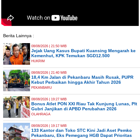
Berita Lainnya :
08/08/2026 | 21:50 WIB
Jejak Uang Kasus Bupati Kuansing Mengarah ke
Kemenhut, KPK Temukan SGD12.500
HUKRIM
08/08/2026 | 21:40 WIB
18,4 Km Jalan di Pekanbaru Masih Rusak, PUPR
Kebut Perbaikan hingga Akhir Tahun 2026
PEKANBARU
08/08/2026 | 19:27 WIB
Bonus Atlet PON XXI Riau Tak Kunjung Lunas, Plt
Gubri Janjikan di APBD Perubahan 2026
OLAHRAGA
08/08/2026 | 19:17 WIB
133 Kantor dan Toko STC Kini Jadi Aset Pemko
Pekanbaru, Eks Pemegang HGB Dapat Prioritas