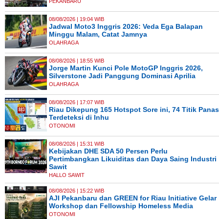
PEKANBARU
08/08/2026 | 19:04 WIB
Jadwal Moto3 Inggris 2026: Veda Ega Balapan
Minggu Malam, Catat Jamnya
OLAHRAGA
08/08/2026 | 18:55 WIB
Jorge Martin Kunci Pole MotoGP Inggris 2026,
Silverstone Jadi Panggung Dominasi Aprilia
OLAHRAGA
08/08/2026 | 17:07 WIB
Riau Dikepung 165 Hotspot Sore ini, 74 Titik Panas
Terdeteksi di Inhu
OTONOMI
08/08/2026 | 15:31 WIB
Kebijakan DHE SDA 50 Persen Perlu
Pertimbangkan Likuiditas dan Daya Saing Industri
Sawit
HALLO SAWIT
08/08/2026 | 15:22 WIB
AJI Pekanbaru dan GREEN for Riau Initiative Gelar
Workshop dan Fellowship Homeless Media
OTONOMI