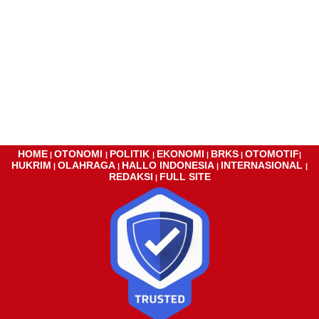
HOME
OTONOMI
POLITIK
EKONOMI
BRKS
OTOMOTIF
|
|
|
|
|
|
HUKRIM
OLAHRAGA
HALLO INDONESIA
INTERNASIONAL
|
|
|
|
REDAKSI
FULL SITE
|