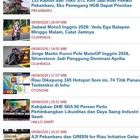
133 Kantor dan Toko STC Kini Jadi Aset Pemko
Pekanbaru, Eks Pemegang HGB Dapat Prioritas
PEKANBARU
08/08/2026 | 19:04 WIB
Jadwal Moto3 Inggris 2026: Veda Ega Balapan
Minggu Malam, Catat Jamnya
OLAHRAGA
08/08/2026 | 18:55 WIB
Jorge Martin Kunci Pole MotoGP Inggris 2026,
Silverstone Jadi Panggung Dominasi Aprilia
OLAHRAGA
08/08/2026 | 17:07 WIB
Riau Dikepung 165 Hotspot Sore ini, 74 Titik Panas
Terdeteksi di Inhu
OTONOMI
08/08/2026 | 15:31 WIB
Kebijakan DHE SDA 50 Persen Perlu
Pertimbangkan Likuiditas dan Daya Saing Industri
Sawit
HALLO SAWIT
08/08/2026 | 15:22 WIB
AJI Pekanbaru dan GREEN for Riau Initiative Gelar