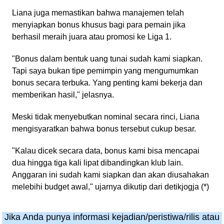
Liana juga memastikan bahwa manajemen telah
menyiapkan bonus khusus bagi para pemain jika
berhasil meraih juara atau promosi ke Liga 1.
"Bonus dalam bentuk uang tunai sudah kami siapkan.
Tapi saya bukan tipe pemimpin yang mengumumkan
bonus secara terbuka. Yang penting kami bekerja dan
memberikan hasil," jelasnya.
Meski tidak menyebutkan nominal secara rinci, Liana
mengisyaratkan bahwa bonus tersebut cukup besar.
"Kalau dicek secara data, bonus kami bisa mencapai
dua hingga tiga kali lipat dibandingkan klub lain.
Anggaran ini sudah kami siapkan dan akan diusahakan
melebihi budget awal," ujarnya dikutip dari detikjogja (*)
Jika Anda punya informasi kejadian/peristiwa/rilis atau