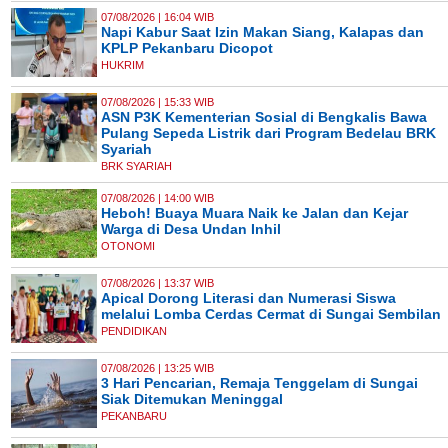
07/08/2026 | 16:04 WIB
Napi Kabur Saat Izin Makan Siang, Kalapas dan
KPLP Pekanbaru Dicopot
HUKRIM
07/08/2026 | 15:33 WIB
ASN P3K Kementerian Sosial di Bengkalis Bawa
Pulang Sepeda Listrik dari Program Bedelau BRK
Syariah
BRK SYARIAH
07/08/2026 | 14:00 WIB
Heboh! Buaya Muara Naik ke Jalan dan Kejar
Warga di Desa Undan Inhil
OTONOMI
07/08/2026 | 13:37 WIB
Apical Dorong Literasi dan Numerasi Siswa
melalui Lomba Cerdas Cermat di Sungai Sembilan
PENDIDIKAN
07/08/2026 | 13:25 WIB
3 Hari Pencarian, Remaja Tenggelam di Sungai
Siak Ditemukan Meninggal
PEKANBARU