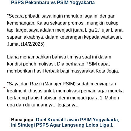
PSPS Pekanbaru vs PSIM Yogyakarta
"Secara pribadi, saya ingin menutup laga ini dengan
kemenangan. Kalau sekadar promosi, mungkin cukup,
tapi target saya adalah menjadi juara Liga 2," ujar Liana,
sapaan akrabnya, dalam keterangan kepada wartawan,
Jumat (14/2/2025).
Liana menambahkan bahwa timnya saat ini dalam
kondisi penuh motivasi. Dia berharap PSIM dapat
memberikan hasil terbaik bagi masyarakat Kota Jogja.
"Saya dan Razzi (Manajer PSIM) sudah menyiapkan
treatment khusus untuk memotivasi pemain agar mereka
bertarung habis-habisan demi menjadi juara 1. Mohon
doa dan dukungannya," tegasnya.
Baca juga:
Duel Krusial Lawan PSIM Yogyakarta,
Ini Strategi PSPS Agar Langsung Lolos Liga 1