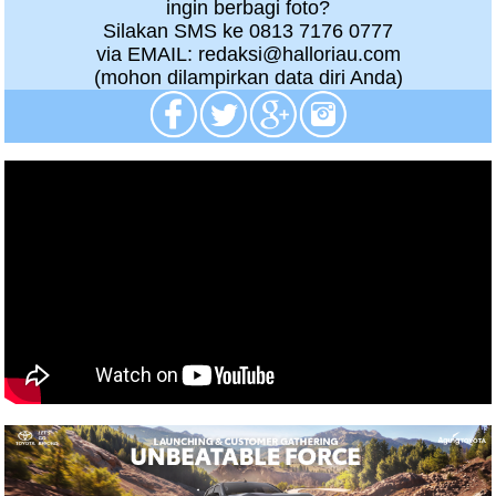
ingin berbagi foto?
Silakan SMS ke 0813 7176 0777
via EMAIL: redaksi@halloriau.com
(mohon dilampirkan data diri Anda)