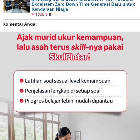
Ekosistem Zero Down Time Generasi Baru untuk
Kendaraan Niaga
MITSUBISHI
Komentar Anda: