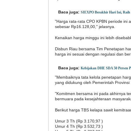
Baca juga:
SIEXPO Berakhir Hari Ini, Raih
"Harga rata-rata CPO KPBN periode ini 
sebesar Rp16.128,00," jelasnya.
Kenaikan harga minggu ini lebih disebab
Disbun Riau bersama Tim Penetapan harg
harga ini sesuai dengan regulasi dan be
Baca juga:
Kebijakan DHE SDA 50 Persen Pe
"Membaiknya tata kelola penetapan harga
yang didukung oleh Pemerintah Provinsi 
"Komitmen bersama ini pada akhirnya te
bermuara pada kesejahteraan masyaraka
Berikut harga TBS kelapa sawit kemitraan
Umur 3 Th (Rp 3.170,97 )
Umur 4 Th (Rp 3.532,73 )