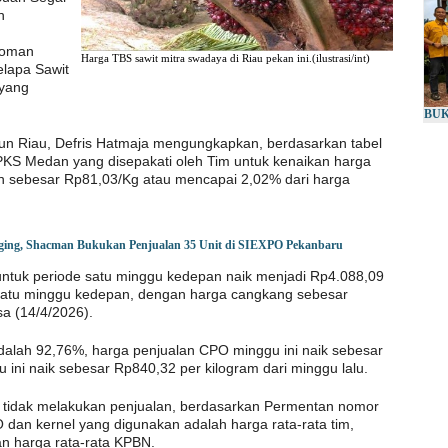
n
doman
Harga TBS sawit mitra swadaya di Riau pekan ini.(ilustrasi/int)
lapa Sawit
 yang
BUK
n Riau, Defris Hatmaja mengungkapkan, berdasarkan tabel
PPKS Medan yang disepakati oleh Tim untuk kenaikan harga
un sebesar Rp81,03/Kg atau mencapai 2,02% dari harga
gging, Shacman Bukukan Penjualan 35 Unit di SIEXPO Pekanbaru
ntuk periode satu minggu kedepan naik menjadi Rp4.088,09
 satu minggu kedepan, dengan harga cangkang sebesar
a (14/4/2026).
adalah 92,76%, harga penjualan CPO minggu ini naik sebesar
 ini naik sebesar Rp840,32 per kilogram dari minggu lalu.
 tidak melakukan penjualan, berdasarkan Permentan nomor
dan kernel yang digunakan adalah harga rata-rata tim,
an harga rata-rata KPBN.