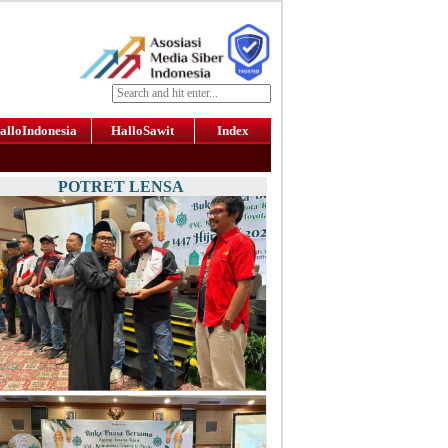
alloIndonesia
HalloSawit
Index
POTRET LENSA