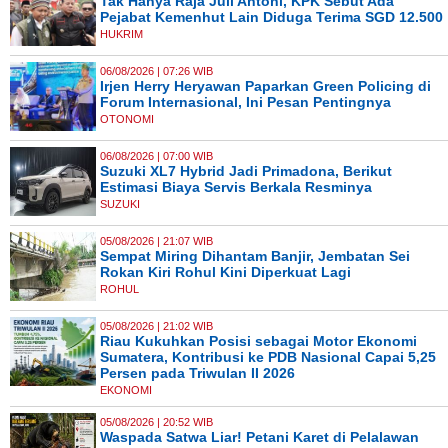
Tak Hanya Raja Juli Antoni, KPK Sebut Ada
Pejabat Kemenhut Lain Diduga Terima SGD 12.500
HUKRIM
06/08/2026 | 07:26 WIB
Irjen Herry Heryawan Paparkan Green Policing di
Forum Internasional, Ini Pesan Pentingnya
OTONOMI
06/08/2026 | 07:00 WIB
Suzuki XL7 Hybrid Jadi Primadona, Berikut
Estimasi Biaya Servis Berkala Resminya
SUZUKI
05/08/2026 | 21:07 WIB
Sempat Miring Dihantam Banjir, Jembatan Sei
Rokan Kiri Rohul Kini Diperkuat Lagi
ROHUL
05/08/2026 | 21:02 WIB
Riau Kukuhkan Posisi sebagai Motor Ekonomi
Sumatera, Kontribusi ke PDB Nasional Capai 5,25
Persen pada Triwulan II 2026
EKONOMI
05/08/2026 | 20:52 WIB
Waspada Satwa Liar! Petani Karet di Pelalawan