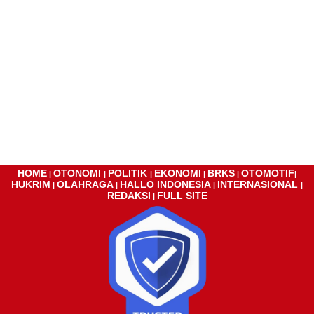
HOME
OTONOMI
POLITIK
EKONOMI
BRKS
OTOMOTIF
|
|
|
|
|
|
HUKRIM
OLAHRAGA
HALLO INDONESIA
INTERNASIONAL
|
|
|
|
REDAKSI
FULL SITE
|