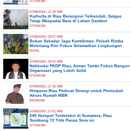
OTONOMI
07/08/2026 | 21:29 WIB
Karhutla di Riau Berangsur Terkendali, Satgas
Tetap Waspadai Bara di Lahan Gambut
OTONOMI
07/08/2026 | 20:57 WIB
Bukan Sekadar Jaga Kamtibmas, Polsek Rimba
Melintang Kini Fokus Selamatkan Lingkungan
ROHIL
07/08/2026 | 20:47 WIB
Nahkodai PKDP Riau, Amran Tambi Fokus Bangun
Organisasi yang Lebih Solid
OTONOMI
07/08/2026 | 17:36 WIB
Himperra Riau Perkuat Sinergi untuk Permudah
Akses Rumah MBR
EKONOMI
07/08/2026 | 17:01 WIB
240 Hotspot Terdeteksi di Sumatera, Riau
Sumbang 72 Titik Panas Sore ini
OTONOMI