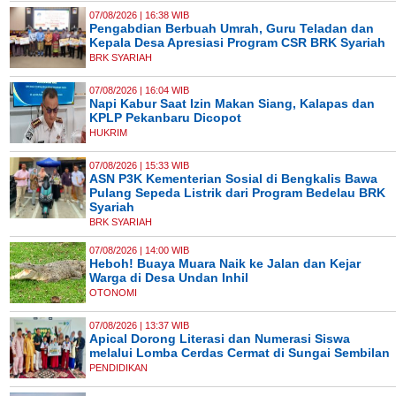
07/08/2026 | 16:38 WIB
Pengabdian Berbuah Umrah, Guru Teladan dan
Kepala Desa Apresiasi Program CSR BRK Syariah
BRK SYARIAH
07/08/2026 | 16:04 WIB
Napi Kabur Saat Izin Makan Siang, Kalapas dan
KPLP Pekanbaru Dicopot
HUKRIM
07/08/2026 | 15:33 WIB
ASN P3K Kementerian Sosial di Bengkalis Bawa
Pulang Sepeda Listrik dari Program Bedelau BRK
Syariah
BRK SYARIAH
07/08/2026 | 14:00 WIB
Heboh! Buaya Muara Naik ke Jalan dan Kejar
Warga di Desa Undan Inhil
OTONOMI
07/08/2026 | 13:37 WIB
Apical Dorong Literasi dan Numerasi Siswa
melalui Lomba Cerdas Cermat di Sungai Sembilan
PENDIDIKAN